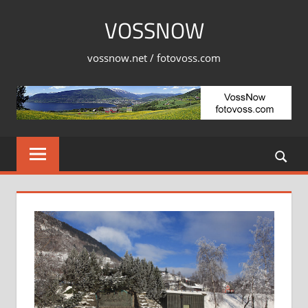
Skip
VOSSNOW
to
content
vossnow.net / fotovoss.com