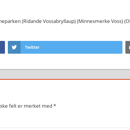
parken (Ridande Vossabryllaup) (Minnesmerke Voss) (O
Twitter
iske felt er merket med
*