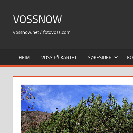
Skip
to
VOSSNOW
content
vossnow.net / fotovoss.com
HEIM
VOSS PÅ KARTET
SØKESIDER
KO