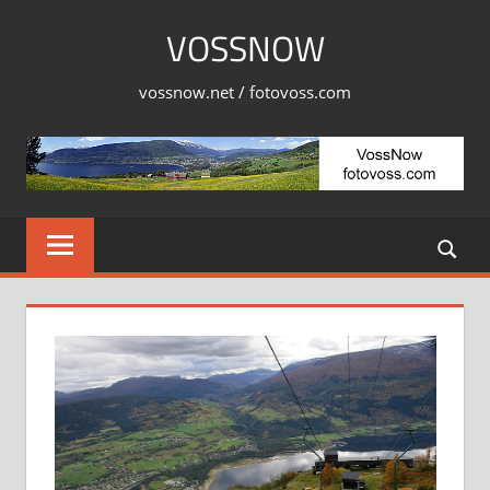
Skip
VOSSNOW
to
content
vossnow.net / fotovoss.com