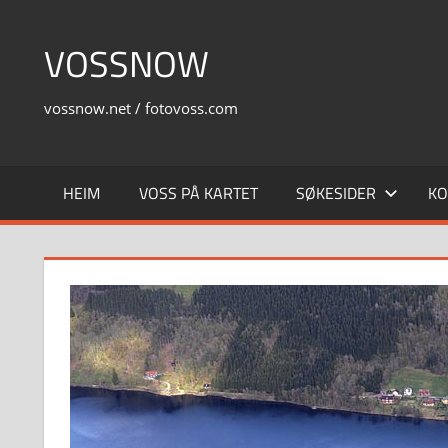
Skip
to
VOSSNOW
content
vossnow.net / fotovoss.com
HEIM
VOSS PÅ KARTET
SØKESIDER
KO