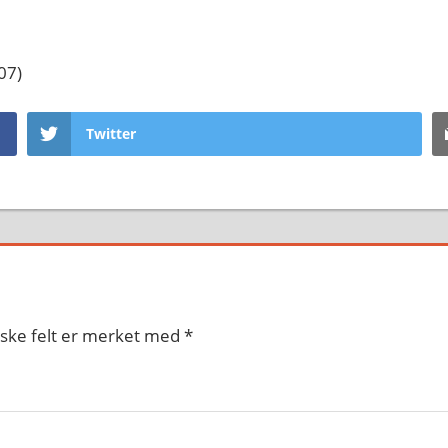
07)
Twitter
iske felt er merket med
*