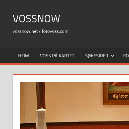
Skip
to
VOSSNOW
content
vossnow.net / fotovoss.com
HEIM
VOSS PÅ KARTET
SØKESIDER
KO