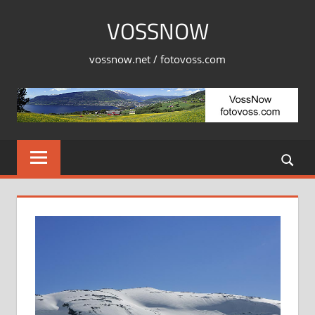
Skip
VOSSNOW
to
content
vossnow.net / fotovoss.com