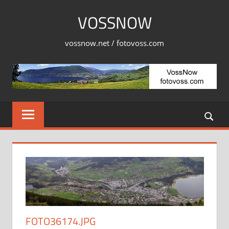
Skip
VOSSNOW
to
content
vossnow.net / fotovoss.com
FOTO36174.JPG