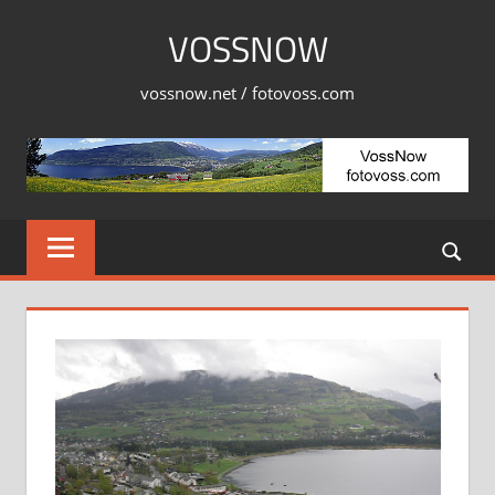
Skip
VOSSNOW
to
content
vossnow.net / fotovoss.com