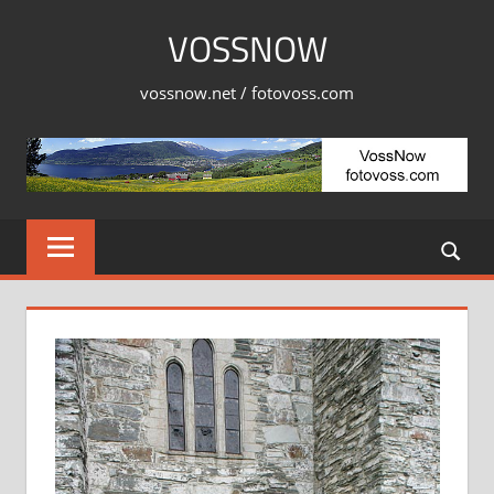
Skip
VOSSNOW
to
content
vossnow.net / fotovoss.com