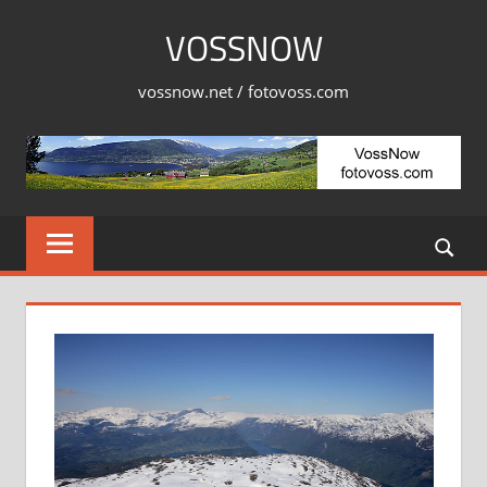
Skip
VOSSNOW
to
content
vossnow.net / fotovoss.com