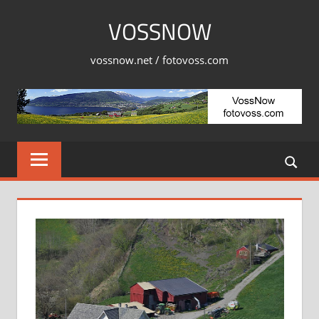
Skip
VOSSNOW
to
content
vossnow.net / fotovoss.com