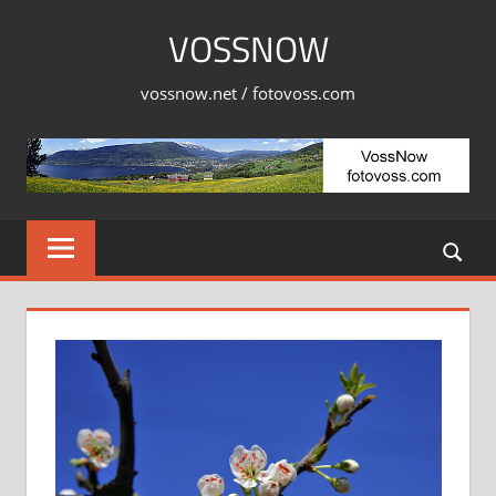
Skip
VOSSNOW
to
content
vossnow.net / fotovoss.com