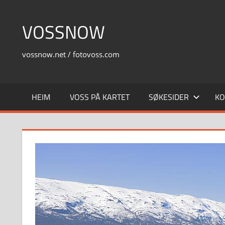
Skip
to
VOSSNOW
content
vossnow.net / fotovoss.com
HEIM
VOSS PÅ KARTET
SØKESIDER
KO