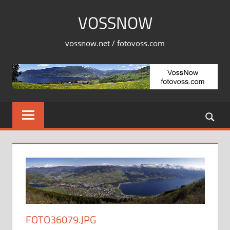
Skip
VOSSNOW
to
content
vossnow.net / fotovoss.com
FOTO36079.JPG