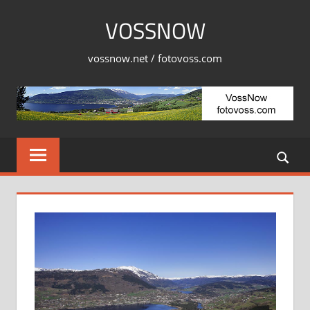
Skip
VOSSNOW
to
content
vossnow.net / fotovoss.com