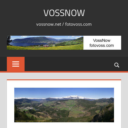
Skip
VOSSNOW
to
content
vossnow.net / fotovoss.com