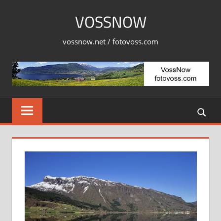
Skip
VOSSNOW
to
content
vossnow.net / fotovoss.com