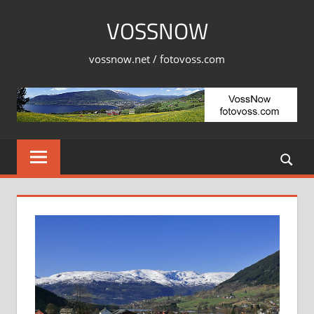
Skip
VOSSNOW
to
content
vossnow.net / fotovoss.com