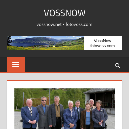
Skip
VOSSNOW
to
content
vossnow.net / fotovoss.com