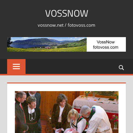
Skip
VOSSNOW
to
content
vossnow.net / fotovoss.com