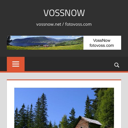
Skip
VOSSNOW
to
content
vossnow.net / fotovoss.com