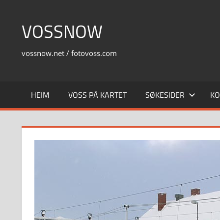
Skip
to
VOSSNOW
content
vossnow.net / fotovoss.com
HEIM
VOSS PÅ KARTET
SØKESIDER
KO