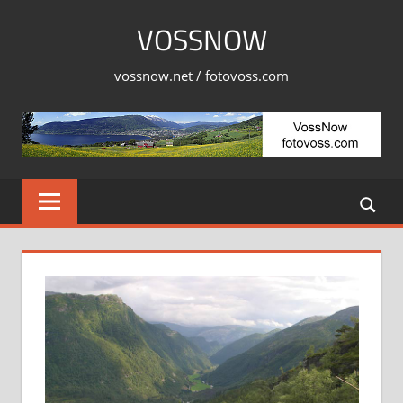
Skip
VOSSNOW
to
content
vossnow.net / fotovoss.com