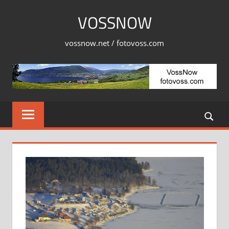
Skip
VOSSNOW
to
content
vossnow.net / fotovoss.com