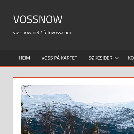
Skip
to
VOSSNOW
content
vossnow.net / fotovoss.com
HEIM
VOSS PÅ KARTET
SØKESIDER
KO