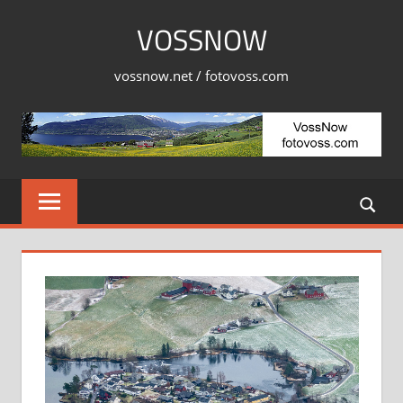
Skip
VOSSNOW
to
content
vossnow.net / fotovoss.com