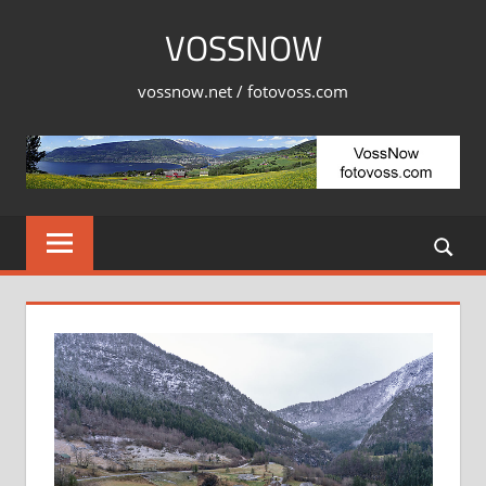
Skip
VOSSNOW
to
content
vossnow.net / fotovoss.com