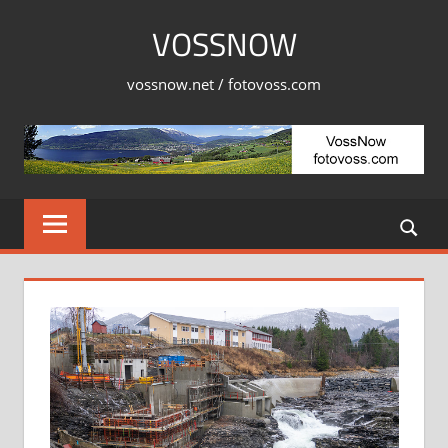
Skip
VOSSNOW
to
content
vossnow.net / fotovoss.com