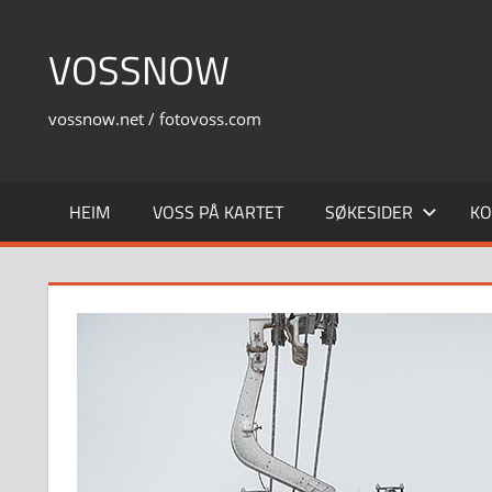
Skip
to
VOSSNOW
content
vossnow.net / fotovoss.com
HEIM
VOSS PÅ KARTET
SØKESIDER
KO