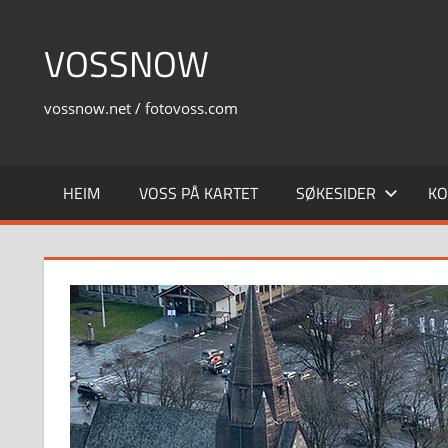
Skip
to
VOSSNOW
content
vossnow.net / fotovoss.com
HEIM
VOSS PÅ KARTET
SØKESIDER
KO