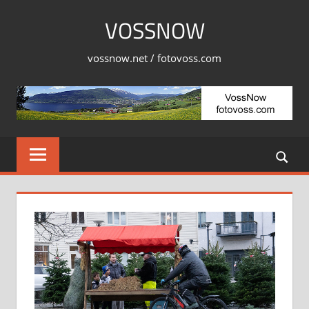
Skip
VOSSNOW
to
content
vossnow.net / fotovoss.com