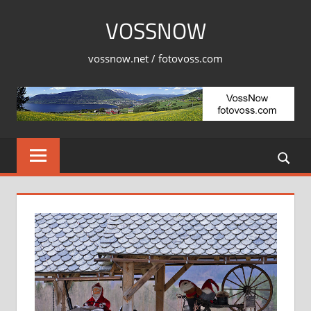
Skip
VOSSNOW
to
content
vossnow.net / fotovoss.com