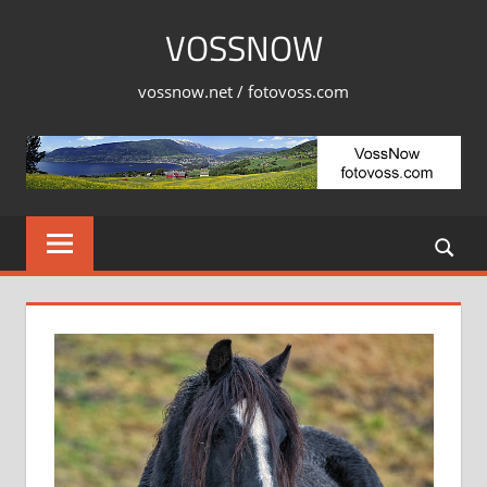
Skip
VOSSNOW
to
content
vossnow.net / fotovoss.com