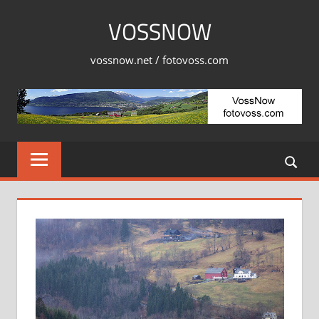
Skip
VOSSNOW
to
content
vossnow.net / fotovoss.com