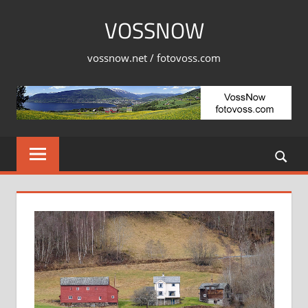
Skip
VOSSNOW
to
content
vossnow.net / fotovoss.com