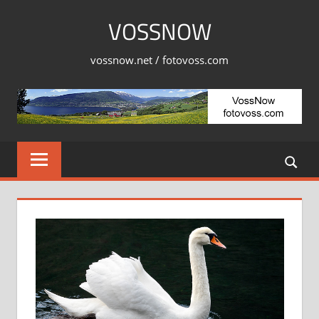
Skip
VOSSNOW
to
content
vossnow.net / fotovoss.com