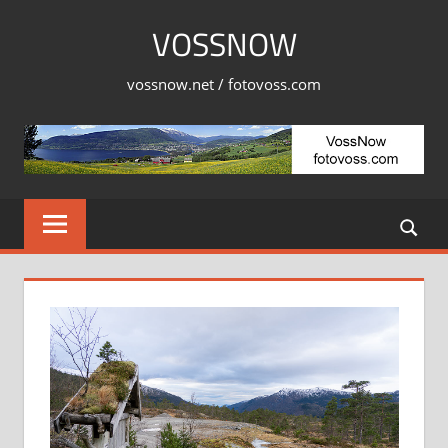
Skip
VOSSNOW
to
content
vossnow.net / fotovoss.com