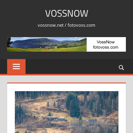
Skip
VOSSNOW
to
content
vossnow.net / fotovoss.com