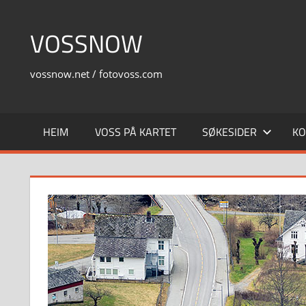
Skip
to
VOSSNOW
content
vossnow.net / fotovoss.com
HEIM
VOSS PÅ KARTET
SØKESIDER
KO