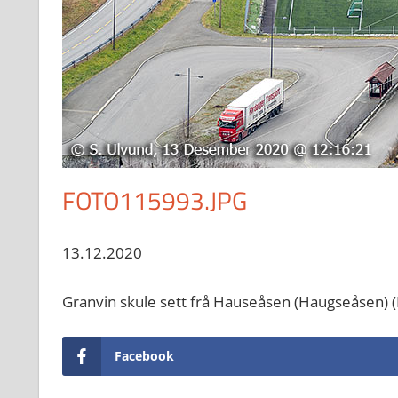
FOTO115993.JPG
13.12.2020
Granvin skule sett frå Hauseåsen (Haugseåsen)
Facebook