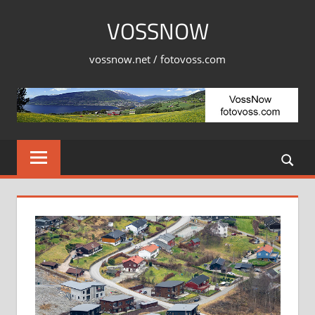
Skip
VOSSNOW
to
content
vossnow.net / fotovoss.com