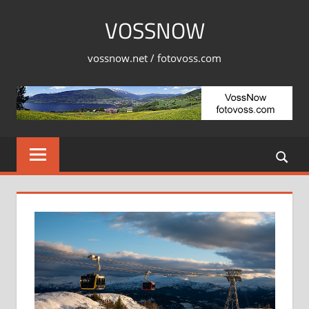
Skip
VOSSNOW
to
content
vossnow.net / fotovoss.com