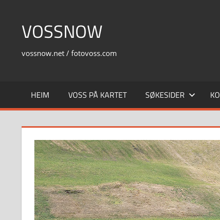
Skip
to
VOSSNOW
content
vossnow.net / fotovoss.com
HEIM
VOSS PÅ KARTET
SØKESIDER
KO