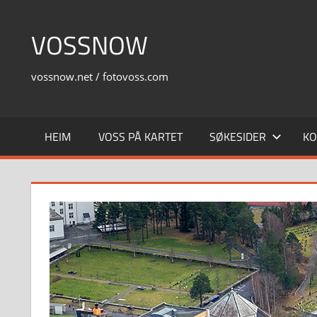
Skip
to
VOSSNOW
content
vossnow.net / fotovoss.com
HEIM
VOSS PÅ KARTET
SØKESIDER
KO