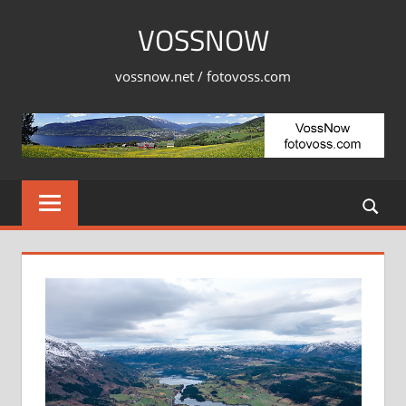
Skip
VOSSNOW
to
content
vossnow.net / fotovoss.com