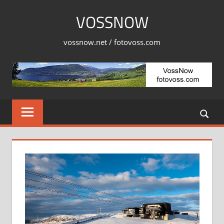
Skip
VOSSNOW
to
content
vossnow.net / fotovoss.com