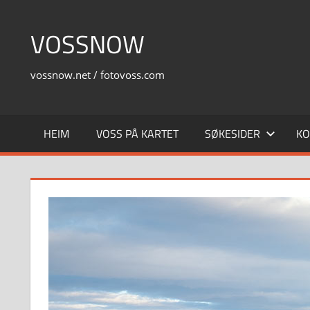
Skip
to
VOSSNOW
content
vossnow.net / fotovoss.com
HEIM
VOSS PÅ KARTET
SØKESIDER
KO