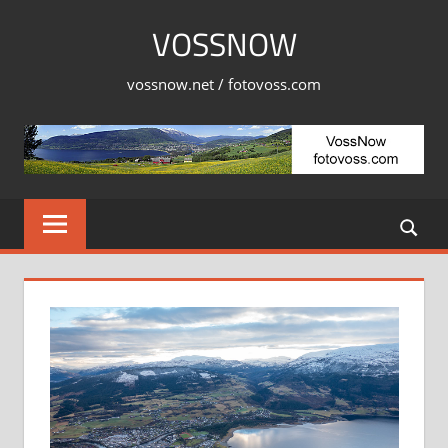
Skip
VOSSNOW
to
content
vossnow.net / fotovoss.com