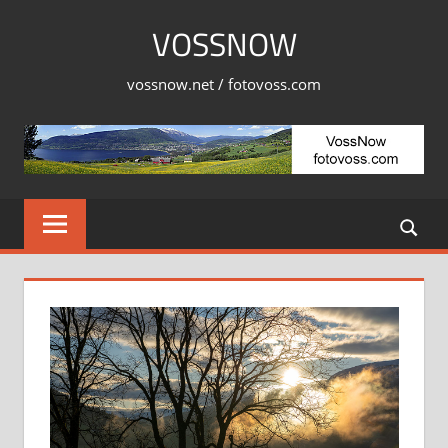
Skip
VOSSNOW
to
content
vossnow.net / fotovoss.com