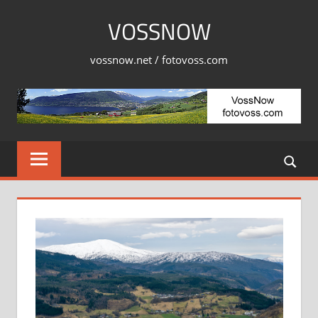
Skip
VOSSNOW
to
content
vossnow.net / fotovoss.com