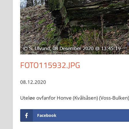
FOTO115932.JPG
08.12.2020
Uteløe ovfanfor Honve (Kvålsåsen) (Voss-Bulke
Facebook