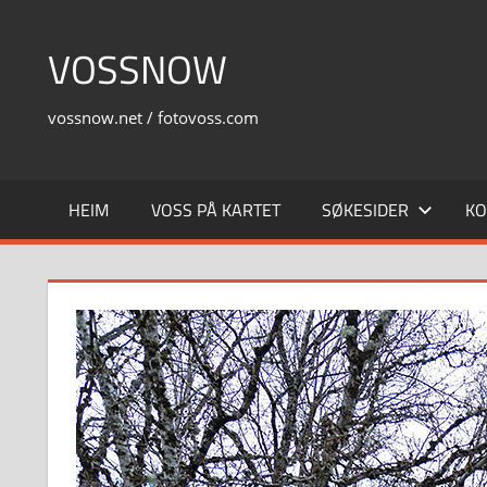
Skip
to
VOSSNOW
content
vossnow.net / fotovoss.com
HEIM
VOSS PÅ KARTET
SØKESIDER
KO